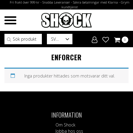
Fri frakt över 999 kr - Snabba Leveranser - Säkra betalningar med Klarna - Grym
kundtjänst
Sök efter:
SV
0
ENFORCER
Inga produkter hittades som motsvarar ditt val.
INFORMATION
Om Shock
Jobba hos oss