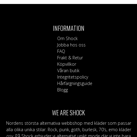
INFORMATION
Om Shock
Jobba hos oss
FAQ
Frakt & Retur
Köpvillkor
Våran butik
Integritetspolicy
Hårfärgningsguide
Blogg
WE ARE SHOCK
Nordens största alternativa webbshop med kläder som passar
alla olika unika stilar. Rock, punk, goth, burlesk, 70’s, emo kläder
osv. På Shock erbjuder vi alternativt unikt mode där vi inte bara