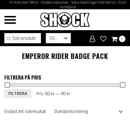
Fri frakt över 999 kr - Snabba Leveranser - Säkra betalningar med Klarna - Grym
kundtjänst
Sök efter:
SV
0
EMPEROR RIDER BADGE PACK
FILTRERA PÅ PRIS
Min
Max
FILTRERA
Pris:
80 kr
—
90 kr
pris
pris
Endast ett sökresultat