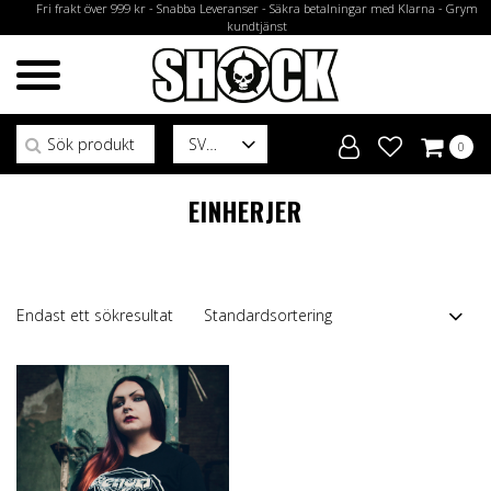
Fri frakt över 999 kr - Snabba Leveranser - Säkra betalningar med Klarna - Grym
kundtjänst
Sök efter:
SV
0
EINHERJER
Endast ett sökresultat