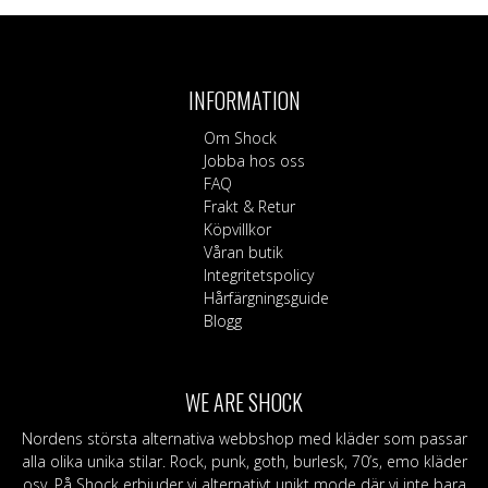
INFORMATION
Om Shock
Jobba hos oss
FAQ
Frakt & Retur
Köpvillkor
Våran butik
Integritetspolicy
Hårfärgningsguide
Blogg
WE ARE SHOCK
Nordens största alternativa webbshop med kläder som passar
alla olika unika stilar. Rock, punk, goth, burlesk, 70’s, emo kläder
osv. På Shock erbjuder vi alternativt unikt mode där vi inte bara