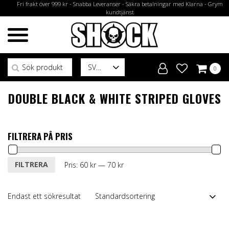
Fri frakt över 999 kr - Snabba Leveranser - Säkra betalningar med Klarna - Grym
kundtjänst
Sök efter:
SV
0
DOUBLE BLACK & WHITE STRIPED GLOVES
FILTRERA PÅ PRIS
Min
Max
FILTRERA
Pris:
60 kr
—
70 kr
pris
pris
Endast ett sökresultat