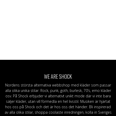
WE ARE SHOCK
Nordens största alternativa webbshop med kläder som passar
alla olika unika stilar. Rock, punk, goth, burlesk, 70’s, emo kläder
osv. På Shock erbjuder vi alternativt unikt mode där vi inte bara
säljer kläder, utan vill förmedla en hel livsstil. Musiken är hjärtat
hos oss på Shock och det är hos oss det händer. Bli inspirerad
av alla olika stilar, shoppa coolaste inredningen, kolla in Sveriges