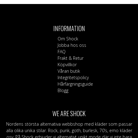
INFORMATION
Om Shock
Jobba hos oss
FAQ
Frakt & Retur
Köpvillkor
Våran butik
Integritetspolicy
Hårfärgningsguide
Blogg
WE ARE SHOCK
Nordens största alternativa webbshop med kläder som passar
alla olika unika stilar. Rock, punk, goth, burlesk, 70’s, emo kläder
osv. På Shock erbjuder vi alternativt unikt mode där vi inte bara