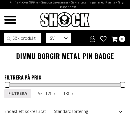
Fri frakt över 999 kr - Snabba Leveranser - Säkra betalningar med Klarna - Grym
kundtjänst
Sök efter:
SV
0
DIMMU BORGIR METAL PIN BADGE
FILTRERA PÅ PRIS
Min
Max
FILTRERA
Pris:
120 kr
—
130 kr
pris
pris
Endast ett sökresultat