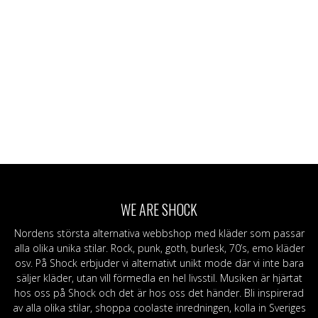
WE ARE SHOCK
Nordens största alternativa webbshop med kläder som passar
alla olika unika stilar. Rock, punk, goth, burlesk, 70’s, emo kläder
osv. På Shock erbjuder vi alternativt unikt mode där vi inte bara
säljer kläder, utan vill förmedla en hel livsstil. Musiken är hjärtat
hos oss på Shock och det är hos oss det händer. Bli inspirerad
av alla olika stilar, shoppa coolaste inredningen, kolla in Sveriges