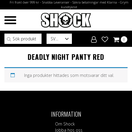
Fri frakt över 999 kr - Snabba Leveranser - Säkra betalningar med Klarna - Grym
kundtjänst
Sök efter:
SV
0
DEADLY NIGHT PANTY RED
Inga produkter hittades som motsvarar ditt val.
INFORMATION
Om Shock
Jobba hos oss