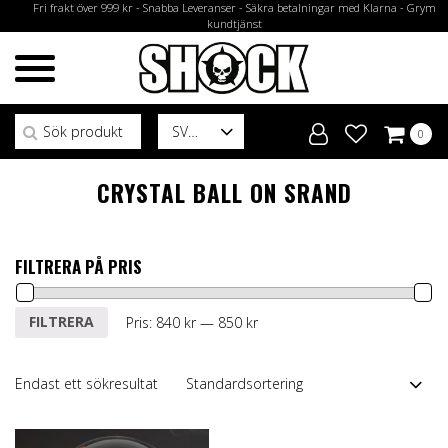
Fri frakt över 999 kr - Snabba Leveranser - Säkra betalningar med Klarna - Grym
kundtjänst
Sök efter:
SV
0
CRYSTAL BALL ON SRAND
FILTRERA PÅ PRIS
Min
Max
FILTRERA
Pris:
840 kr
—
850 kr
pris
pris
Endast ett sökresultat