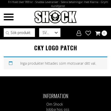
Fri frakt över 999 kr - Snabba Leveranser - Säkra betalningar med Klarna - Grym
kundtjänst
Sök efter:
SV
0
CKY LOGO PATCH
Inga produkter hittades som motsvarar ditt val.
INFORMATION
Om Shock
Jobba hos oss