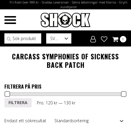
Fri frakt över 999 kr - Snabba Leveranser - Säkra betalningar med Klarna - Grym
kundtjänst
Sök efter:
SV
0
CARCASS SYMPHONIES OF SICKNESS
BACK PATCH
FILTRERA PÅ PRIS
Min
Max
FILTRERA
Pris:
120 kr
—
130 kr
pris
pris
Endast ett sökresultat