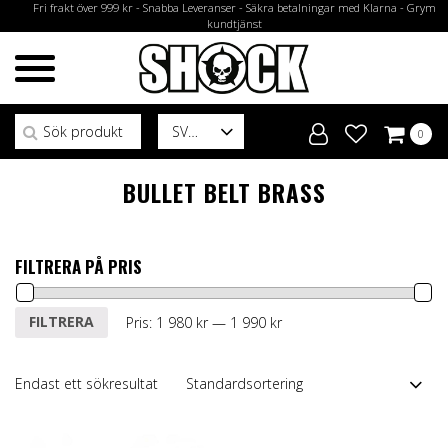
Fri frakt över 999 kr - Snabba Leveranser - Säkra betalningar med Klarna - Grym
kundtjänst
Sök efter:
SV
0
BULLET BELT BRASS
FILTRERA PÅ PRIS
Min
Max
FILTRERA
Pris:
1 980 kr
—
1 990 kr
pris
pris
Endast ett sökresultat