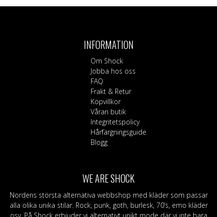
produkten
här
har
produkten
flera
har
varianter.
flera
INFORMATION
De
varianter.
olika
De
Om Shock
alternativen
olika
Jobba hos oss
kan
alternativen
FAQ
väljas
kan
Frakt & Retur
på
väljas
Köpvillkor
produktsidan
på
Våran butik
produktsidan
Integritetspolicy
Hårfärgningsguide
Blogg
WE ARE SHOCK
Nordens största alternativa webbshop med kläder som passar
alla olika unika stilar. Rock, punk, goth, burlesk, 70’s, emo kläder
osv. På Shock erbjuder vi alternativt unikt mode där vi inte bara