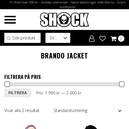
Fri frakt över 999 kr - Snabba Leveranser - Säkra betalningar med Klarna - Grym
kundtjänst
Sök efter:
SV
0
BRANDO JACKET
FILTRERA PÅ PRIS
Min
Max
FILTRERA
Pris:
1 990 kr
—
2 000 kr
pris
pris
Visar alla 2 resultat