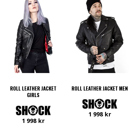
ROLL LEATHER JACKET
ROLL LEATHER JACKET MEN
GIRLS
1 998
kr
1 998
kr
Den
här
Den