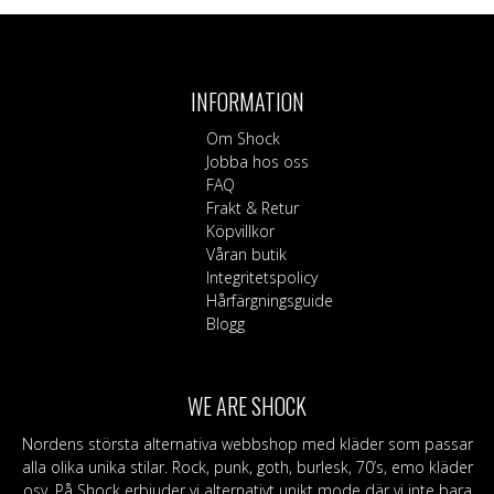
INFORMATION
Om Shock
Jobba hos oss
FAQ
Frakt & Retur
Köpvillkor
Våran butik
Integritetspolicy
Hårfärgningsguide
Blogg
WE ARE SHOCK
Nordens största alternativa webbshop med kläder som passar
alla olika unika stilar. Rock, punk, goth, burlesk, 70’s, emo kläder
osv. På Shock erbjuder vi alternativt unikt mode där vi inte bara