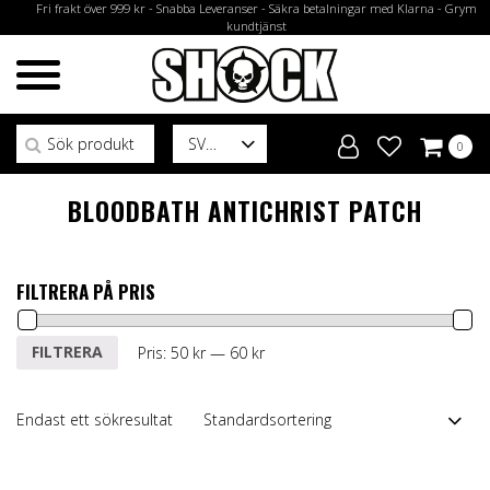
Fri frakt över 999 kr - Snabba Leveranser - Säkra betalningar med Klarna - Grym
kundtjänst
Sök efter:
SV
0
BLOODBATH ANTICHRIST PATCH
FILTRERA PÅ PRIS
Min
Max
FILTRERA
Pris:
50 kr
—
60 kr
pris
pris
Endast ett sökresultat