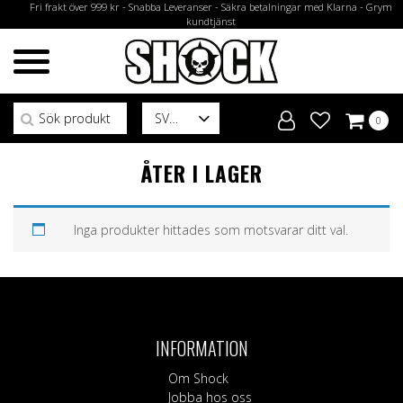
Fri frakt över 999 kr - Snabba Leveranser - Säkra betalningar med Klarna - Grym
kundtjänst
Sök efter:
SV
0
ÅTER I LAGER
Inga produkter hittades som motsvarar ditt val.
INFORMATION
Om Shock
Jobba hos oss