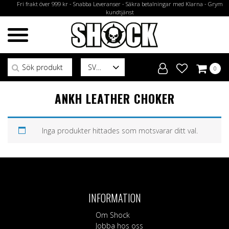
Fri frakt över 999 kr - Snabba Leveranser - Säkra betalningar med Klarna - Grym
kundtjänst
Sök efter:
SV
0
ANKH LEATHER CHOKER
Inga produkter hittades som motsvarar ditt val.
INFORMATION
Om Shock
Jobba hos oss