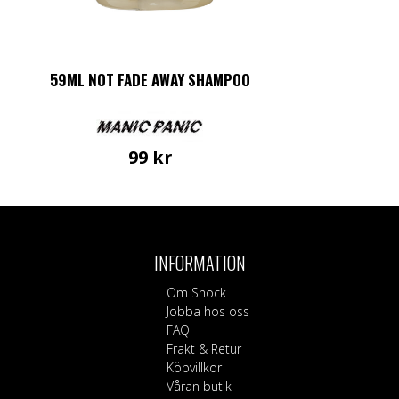
59ML NOT FADE AWAY SHAMPOO
99
kr
INFORMATION
Om Shock
Jobba hos oss
FAQ
Frakt & Retur
Köpvillkor
Våran butik