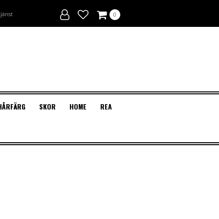
tjänst
0
HÅRFÄRG
SKOR
HOME
REA
CKEN & SMINK
+ACCESSOARER
D MERCH KLÄDER
GAR
ECTIONS
AN SKOR
agellack
h T-shirts & Linnen
OSNÖREN
Fransar