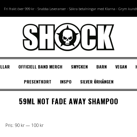
Fri frakt över 999 kr - Snabba Leveranser - Säkra betalningar med Klarna - Grym kund
ILLAR
OFFICIELL BAND MERCH
SMYCKEN
BARN
VEGAN
PRESENTKORT
INSPO
SILVER ÖRHÄNGEN
RCHANDISE
S
MERCH TYGMÄRKEN
ARMBAND
MANIC PANIC
KILLSTAR SKOR
ACCESSOARER
SKOR OUTLET
LOOKBOOK
ACCESSOARER
MERCH
ÖRHÄNGEN
HERMAN’S FÄRGER
SHOP BY COLOR
NEW ROCK SKOR
ANSIKTSSMY
REA KLÄDER
BLOGG
BAN
RIN
DIR
VEG
59ML NOT FADE AWAY SHAMPOO
Merch Små Tygmärken
KÄNGOR
Masker
JOIN THE DARKSIDE
Slipsar & Hängslen
ACCESSOARER
UV hårfärg
STÅLHÄTTA
Läppstift & N
Merc
SK
-Vävda +Broderade
Kepsar, Hattar & Mössor
ROCKER
Masker
Grå
Glitter
A-D
koftor
Merch Rygg Tygmärken
Handskar & Vantar
WITCHY
Kepsar, Hattar & Mössor
Pastellfärger
Linser
E-I
Toppar
tones
Hårclips & Hårband & Diadem
ROCKABILLY
Solglasögon & Goggles
Vit
Foundation
J-M
Solglasögon & Goggles
MAGICAL
Ryggsäckar & Plånböcker
Blå
Ögonsmink & 
N-R
Pris:
90 kr
—
100 kr
Sjalar & Bandanas
Sjalar & Bandanas
Rosa
UV Glow
S-Z