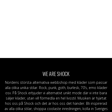
WE ARE SHOCK
Nordens största alternativa webbshop med kläder som passar
alla olika unika stilar. Rock, punk, goth, burlesk, 70’s, emo kläder
osv. På Shock erbjuder vi alternativt unikt mode där vi inte bara
säljer kläder, utan vill förmedla en hel livsstil. Musiken är hjärtat
hos oss på Shock och det är hos oss det händer. Bli inspirerad
av alla olika stilar, shoppa coolaste inredningen, kolla in Sveriges