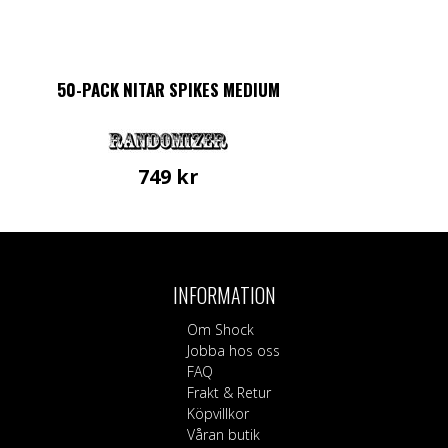
50-PACK NITAR SPIKES MEDIUM
749
kr
INFORMATION
Om Shock
Jobba hos oss
FAQ
Frakt & Retur
Köpvillkor
Våran butik