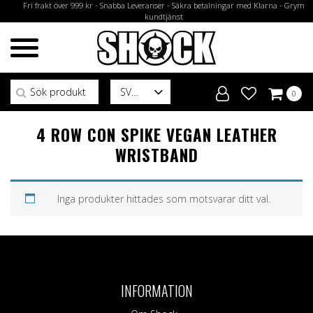
Fri frakt över 999 kr - Snabba Leveranser - Säkra betalningar med Klarna - Grym
kundtjänst
Sök efter:
SV
0
4 ROW CON SPIKE VEGAN LEATHER
WRISTBAND
Inga produkter hittades som motsvarar ditt val.
INFORMATION