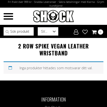
Fri frakt över 999 kr - Snabba Leveranser - Säkra betalningar med Klarna - Grym
kundtjänst
Sök efter:
SV
0
2 ROW SPIKE VEGAN LEATHER
WRISTBAND
Inga produkter hittades som motsvarar ditt val.
INFORMATION