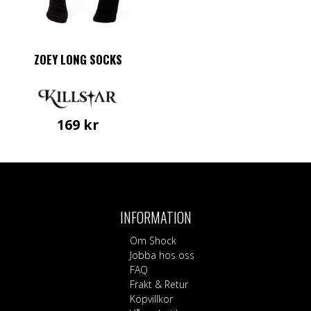
ZOEY LONG SOCKS
169
kr
INFORMATION
Om Shock
Jobba hos oss
FAQ
Frakt & Retur
Köpvillkor