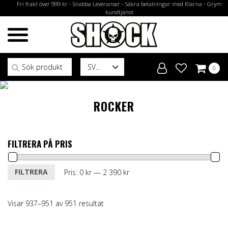
Fri frakt över 999 kr - Snabba Leveranser - Säkra betalningar med Klarna - Grym
kundtjänst
Sök efter:
SV
0
ROCKER
FILTRERA PÅ PRIS
Min
Max
FILTRERA
Pris:
0 kr
—
2 390 kr
pris
pris
Visar 937–951 av 951 resultat