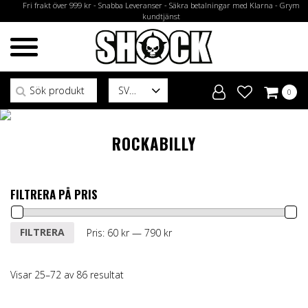
Fri frakt över 999 kr - Snabba Leveranser - Säkra betalningar med Klarna - Grym
kundtjänst
Sök efter:
SV
0
ROCKABILLY
FILTRERA PÅ PRIS
Min
Max
FILTRERA
Pris:
60 kr
—
790 kr
pris
pris
Visar 25–72 av 86 resultat