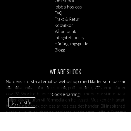
Om Shock
Jobba hos oss
FAQ
Frakt & Retur
Köpvillkor
Våran butik
Integritetspolicy
Hårfärgningsguide
Blogg
WE ARE SHOCK
Nordens största alternativa webbshop med kläder som passar
alla olika unika stilar. Rock, punk, goth, burlesk, 70’s, emo kläder
osv. På Shock erbjuder vi alternativt unikt mode där vi inte bara
Cookie-varning
säljer kläder, utan vill förmedla en hel livsstil. Musiken är hjärtat
Jag förstår.
hos oss på Shock och det är hos oss det händer. Bli inspirerad
av alla olika stilar, shoppa coolaste inredningen, kolla in Sveriges
största utbud av hårfärg, merch och oändligt med accessoarer.