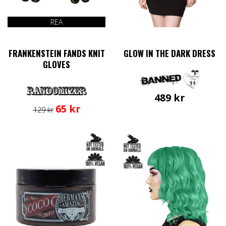
på
produktsidan
REA
FRANKENSTEIN FANDS KNIT
GLOW IN THE DARK DRESS
GLOVES
489
kr
Det
Det
65
kr
129
kr
Den
ursprungliga
nuvarande
här
priset
priset
produkten
var:
är:
har
129 kr.
65 kr.
flera
varianter.
De
olika
alternativen
kan
väljas