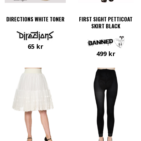
DIRECTIONS WHITE TONER
FIRST SIGHT PETTICOAT
SKIRT BLACK
65
kr
499
kr
Den
här
produkten
har
flera
varianter.
De
olika
alternativen
kan
väljas
på
produktsidan