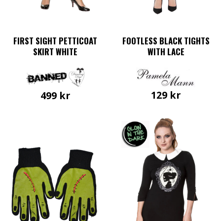
FIRST SIGHT PETTICOAT
FOOTLESS BLACK TIGHTS
SKIRT WHITE
WITH LACE
129
kr
499
kr
Den
här
produkten
har
flera
varianter.
De
olika
alternativen
kan
väljas