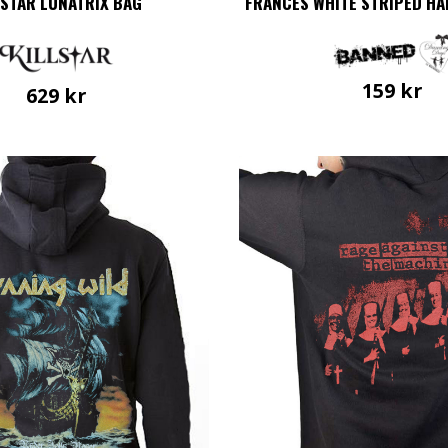
LSTAR LUNATRIX BAG
FRANCES WHITE STRIPED H
159
kr
629
kr