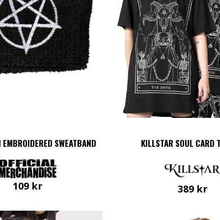
 EMBROIDERED SWEATBAND
KILLSTAR SOUL CARD 
109
kr
389
kr
Den
här