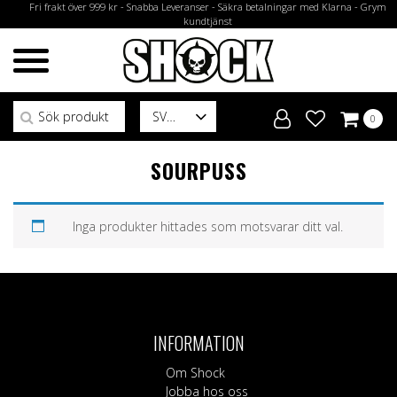
Fri frakt över 999 kr - Snabba Leveranser - Säkra betalningar med Klarna - Grym
kundtjänst
Sök efter:
SV
0
SOURPUSS
Inga produkter hittades som motsvarar ditt val.
INFORMATION
Om Shock
Jobba hos oss