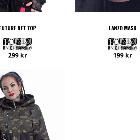
FUTURE NET TOP
LANZO MASK
299
kr
199
kr
Den
här
produkten
har
flera
varianter.
De
olika
alternativen
kan
väljas
på